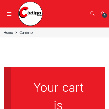
0
Home
Carrinho
Your cart
is