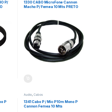
O P/
1330 CABO MicroFone Cannon
TO
Macho P/ Femea 10 Mts PRETO
Audio
,
Cabos
no P
1341 Cabo P / Mic P10m Mono P
Cannon Femea 10 Mts