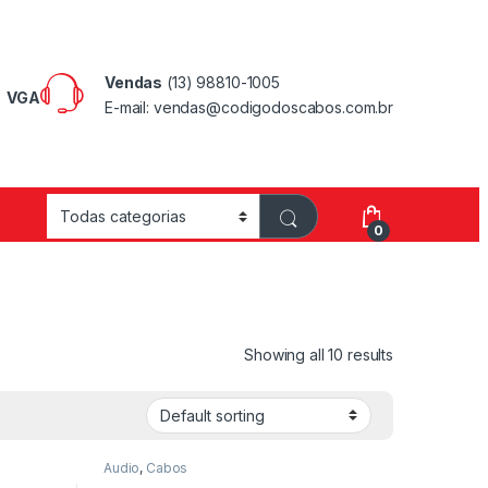
Vendas
(13) 98810-1005
VGA
E-mail: vendas@codigodoscabos.com.br
0
Showing all 10 results
Audio
,
Cabos