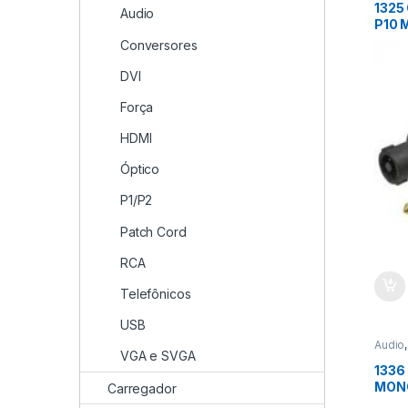
1325
Audio
P10 
Conversores
DVI
Força
HDMI
Óptico
P1/P2
Patch Cord
RCA
Telefônicos
USB
Audio
VGA e SVGA
1336
MONO
Carregador