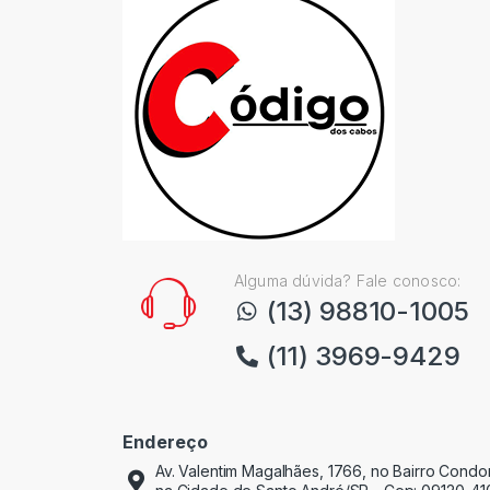
Alguma dúvida? Fale conosco:
(13) 98810-1005
(11) 3969-9429
Endereço
Av. Valentim Magalhães, 1766, no Bairro Cond