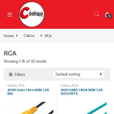
0
Home
Cabos
RCA
RCA
Showing 1–15 of 32 results
Filters
Cabos
,
RCA
Cabos
,
RCA
4090 Cabo 1 Rca M/M 1,50
4091 CABO 1 RCA M/M 1,50
Mts
GOLD MTS