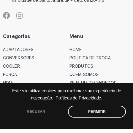
na Cidade de Santo André/SP - Cep: 09120-410
Categorias
Menu
ADAPTADORES
HOME
CONVERSORES
POLÍTICA DE TROCA
COOLER
PRODUTOS
FORÇA
QUEM SOMOS
HDMI
SEJA UM REVENDEDOR
USB
Este site utiliza cookies para melhorar sua experiência de
navegação.
Políticas de Privacidade.
VGA
RECUSAR
PERMITIR
©
Código dos Cabos
– Todos os direitos reservados – Site feito
pela
Factor.ag