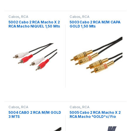
Cabos
,
RCA
Cabos
,
RCA
5002 Cabo 2 RCA Macho X 2
5003 Cabo 2 RCA M/M CAPA
RCA Macho NIQUEL 1,50 Mts
GOLD 1,50 Mts
Cabos
,
RCA
Cabos
,
RCA
5004 CABO 2 RCA M/M GOLD
5005 Cabo 2 RCA Macho X 2
3 MTS
RCA Macho *GOLD*c/ Fio
Terra 5 Mts