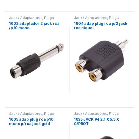
Jack / Adaptadores
,
Plugs
Jack / Adaptadores
,
Plugs
1602 adaptador 2 jack rca
1604 adap plug rca p/2 jack
/p10 mono
rca niquel
Jack / Adaptadores
,
Plugs
Jack / Adaptadores
,
Plugs
1605 adap plug rca p10
1635 JACK P4 2.1 X 5.5 X
mono p/rca jack gold
C/PROT