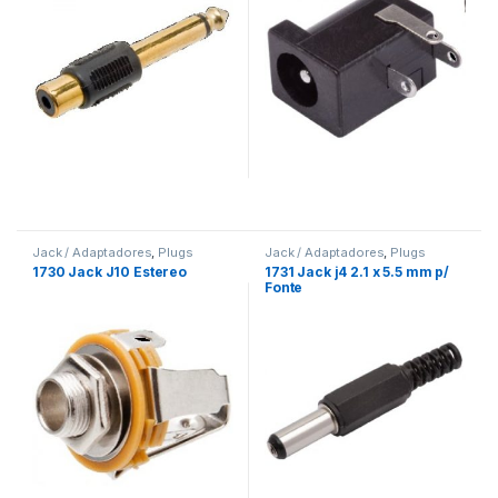
Jack / Adaptadores
,
Plugs
Jack / Adaptadores
,
Plugs
1730 Jack J10 Estereo
1731 Jack j4 2.1 x 5.5 mm p/
Fonte