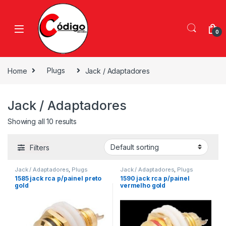
0
Home
Plugs
Jack / Adaptadores
Jack / Adaptadores
Showing all 10 results
Filters
Jack / Adaptadores
,
Plugs
Jack / Adaptadores
,
Plugs
1585 jack rca p/painel preto
1590 jack rca p/painel
gold
vermelho gold