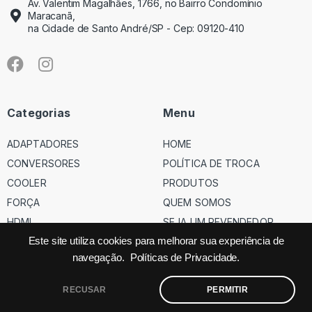
Av. Valentim Magalhães, 1766, no Bairro Condomínio
Maracanã,
na Cidade de Santo André/SP - Cep: 09120-410
Categorias
Menu
ADAPTADORES
HOME
CONVERSORES
POLÍTICA DE TROCA
COOLER
PRODUTOS
FORÇA
QUEM SOMOS
HDMI
SEJA UM REVENDEDOR
USB
Este site utiliza cookies para melhorar sua experiência de
navegação.
Políticas de Privacidade.
VGA
RECUSAR
PERMITIR
©
Código dos Cabos
– Todos os direitos reservados – Site feito