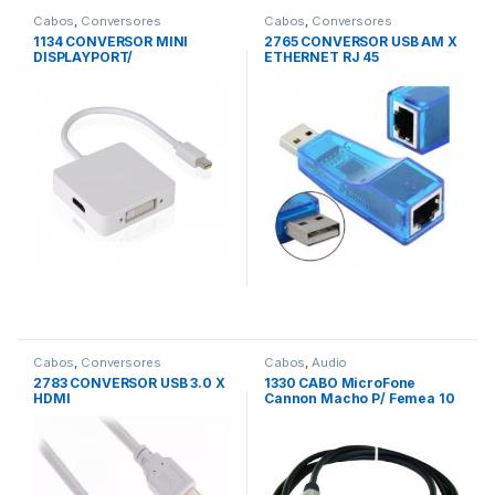
Cabos
,
Conversores
Cabos
,
Conversores
1134 CONVERSOR MINI
2765 CONVERSOR USB AM X
DISPLAYPORT/
ETHERNET RJ 45
/DP/HDMI/DVI
Cabos
,
Conversores
Cabos
,
Audio
2783 CONVERSOR USB 3.0 X
1330 CABO MicroFone
HDMI
Cannon Macho P/ Femea 10
Mts PRETO