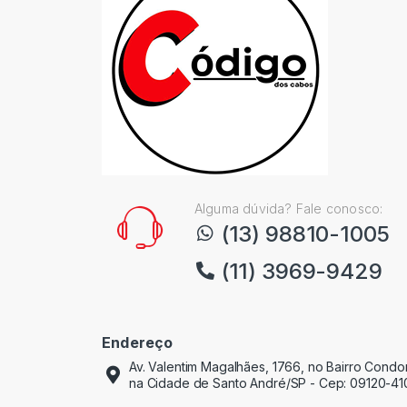
Alguma dúvida? Fale conosco:
(13) 98810-1005
(11) 3969-9429
Endereço
Av. Valentim Magalhães, 1766, no Bairro Cond
na Cidade de Santo André/SP - Cep: 09120-41