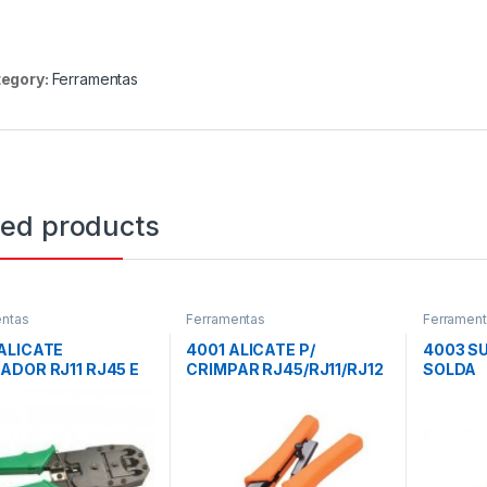
egory:
Ferramentas
ted products
entas
Ferramentas
Ferramen
ALICATE
4001 ALICATE P/
4003 S
ADOR RJ11 RJ45 E
CRIMPAR RJ45/RJ11/RJ12
SOLDA
ADOR
C/ CATRACA