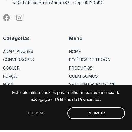
na Cidade de Santo André/SP - Cep: 09120-410
Categorias
Menu
ADAPTADORES
HOME
CONVERSORES
POLÍTICA DE TROCA
COOLER
PRODUTOS
FORÇA
QUEM SOMOS
HDMI
SEJA UM REVENDEDOR
USB
Este site utiliza cookies para melhorar sua experiência de
navegação.
Políticas de Privacidade.
VGA
RECUSAR
PERMITIR
©
Código dos Cabos
– Todos os direitos reservados – Site feito
pela
Factor.ag