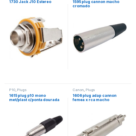
1730 Jack J10 Estereo
1595 plug cannon macho
cromado
P10
,
Plugs
Canon
,
Plugs
1615 plug p10 mono
1606 plug adap cannon
met/plast c/ponta dourada
femea x rca macho