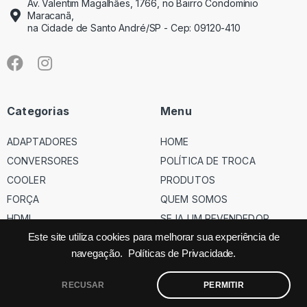
Av. Valentim Magalhães, 1766, no Bairro Condomínio
Maracanã,
na Cidade de Santo André/SP - Cep: 09120-410
Categorias
Menu
ADAPTADORES
HOME
CONVERSORES
POLÍTICA DE TROCA
COOLER
PRODUTOS
FORÇA
QUEM SOMOS
HDMI
SEJA UM REVENDEDOR
USB
Este site utiliza cookies para melhorar sua experiência de
navegação.
Políticas de Privacidade.
VGA
RECUSAR
PERMITIR
©
Código dos Cabos
– Todos os direitos reservados – Site feito