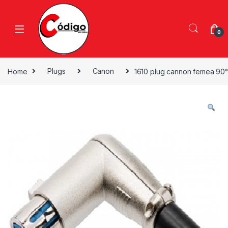
0
Home
Plugs
Canon
1610 plug cannon femea 90°