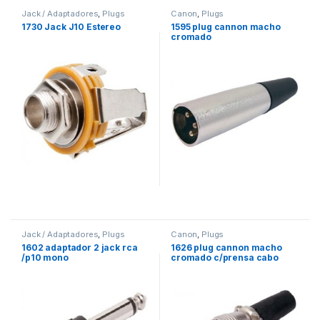
Jack / Adaptadores
,
Plugs
Canon
,
Plugs
1730 Jack J10 Estereo
1595 plug cannon macho
cromado
Jack / Adaptadores
,
Plugs
Canon
,
Plugs
1602 adaptador 2 jack rca
1626 plug cannon macho
/p10 mono
cromado c/prensa cabo