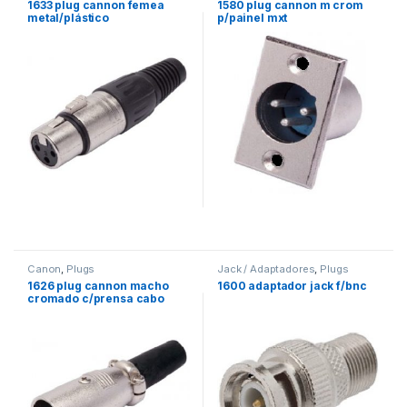
1633 plug cannon femea
1580 plug cannon m crom
metal/plástico
p/painel mxt
Canon
,
Plugs
Jack / Adaptadores
,
Plugs
1626 plug cannon macho
1600 adaptador jack f/bnc
cromado c/prensa cabo