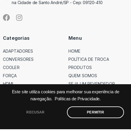
na Cidade de Santo André/SP - Cep: 09120-410
Categorias
Menu
ADAPTADORES
HOME
CONVERSORES
POLÍTICA DE TROCA
COOLER
PRODUTOS
FORÇA
QUEM SOMOS
HDMI
SEJA UM REVENDEDOR
USB
Este site utiliza cookies para melhorar sua experiência de
navegação.
Políticas de Privacidade.
VGA
RECUSAR
PERMITIR
©
Código dos Cabos
– Todos os direitos reservados – Site feito
pela
Factor.ag