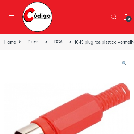
0
Home
Plugs
RCA
1645 plug rca plastico vermel