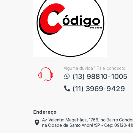
Alguma dúvida? Fale conosco:
(13) 98810-1005
(11) 3969-9429
Endereço
Av. Valentim Magalhães, 1766, no Bairro Cond
na Cidade de Santo André/SP - Cep: 09120-41