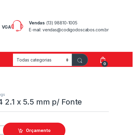
Vendas
(13) 98810-1005
VGA
E-mail: vendas@codigodoscabos.com.br
0
ugs
4 2.1 x 5.5 mm p/ Fonte
Orçamento