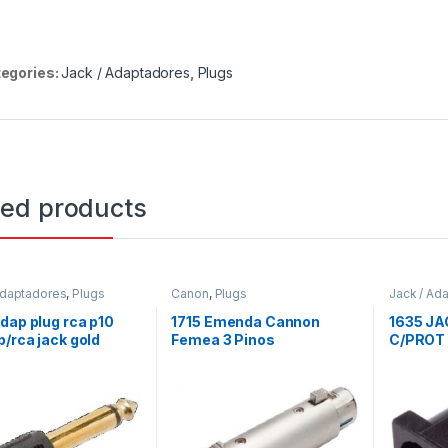
egories:
Jack / Adaptadores
,
Plugs
ted products
Adaptadores
,
Plugs
Canon
,
Plugs
Jack / Ad
dap plug rca p10
1715 Emenda Cannon
1635 JAC
/rca jack gold
Femea 3 Pinos
C/PROT