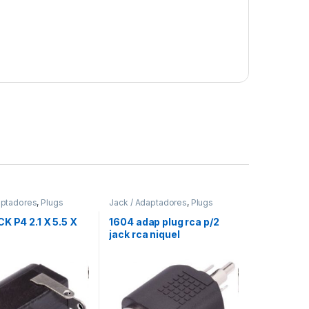
aptadores
,
Plugs
Jack / Adaptadores
,
Plugs
K P4 2.1 X 5.5 X
1604 adap plug rca p/2
jack rca niquel