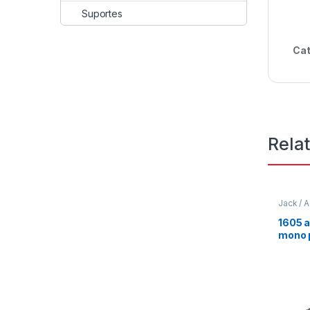
Suportes
Cat
Rela
Jack / 
1605 a
mono p