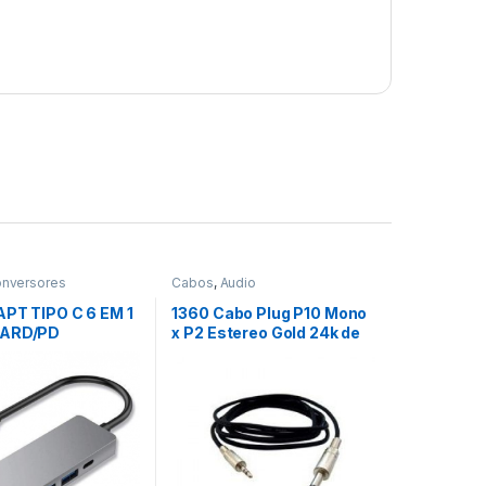
nversores
Cabos
,
Audio
APT TIPO C 6 EM 1
1360 Cabo Plug P10 Mono
CARD/PD
x P2 Estereo Gold 24k de
ER
1,80 mts