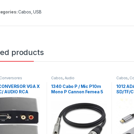
egories:
Cabos
,
USB
ted products
Conversores
Cabos
,
Audio
Cabos
,
Co
CONVERSOR VGA X
1340 Cabo P / Mic P10m
1012 AD
C/ AUDIO RCA
Mono P Cannon Femea 5
SD/TF/
Mts
CHARG