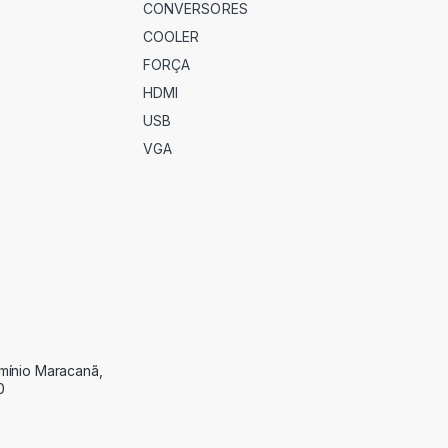
CONVERSORES
COOLER
FORÇA
HDMI
USB
VGA
omínio Maracanã,
0