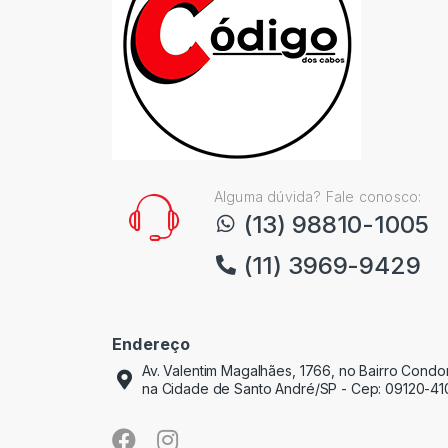
Alguma dúvida? Fale conosco:
(13) 98810-1005
(11) 3969-9429
Endereço
Av. Valentim Magalhães, 1766, no Bairro Cond
na Cidade de Santo André/SP - Cep: 09120-41