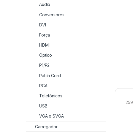
Audio
Conversores
DVI
Força
HDMI
Óptico
P1/P2
Patch Cord
RCA
Telefônicos
259
USB
VGA e SVGA
Carregador