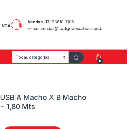
Vendas
(13) 98810-1005
VGA
E-mail: vendas@codigodoscabos.com.br
0
 USB A Macho X B Macho
 – 1,80 Mts