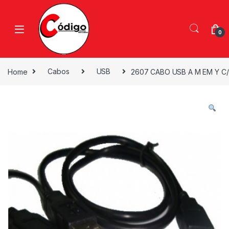
0
Home
Cabos
USB
2607 CABO USB A M EM Y C/