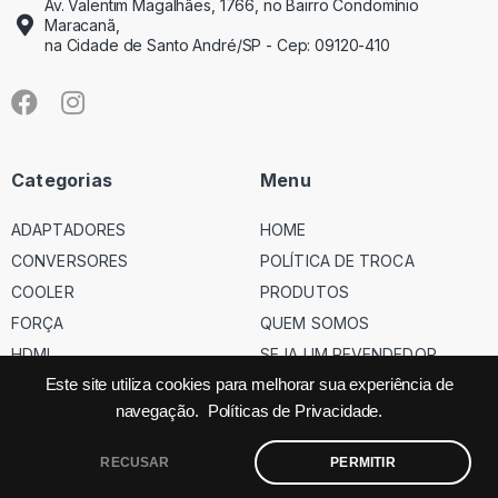
Av. Valentim Magalhães, 1766, no Bairro Condomínio
Maracanã,
na Cidade de Santo André/SP - Cep: 09120-410
Categorias
Menu
ADAPTADORES
HOME
CONVERSORES
POLÍTICA DE TROCA
COOLER
PRODUTOS
FORÇA
QUEM SOMOS
HDMI
SEJA UM REVENDEDOR
USB
Este site utiliza cookies para melhorar sua experiência de
navegação.
Políticas de Privacidade.
VGA
RECUSAR
PERMITIR
©
Código dos Cabos
– Todos os direitos reservados – Site feito