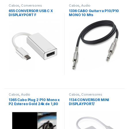
Cabos
,
Conversores
Cabos
,
Audio
655 CONVERSOR USB C X
1336 CABO Guitarra P10/P10
DISPLAYPORT F
MONO 10 Mts
Cabos
,
Audio
Cabos
,
Conversores
1365 Cabo Plug 2 P10 Mono x
1134 CONVERSOR MINI
P2 Estereo Gold 24k de 1,80
DISPLAYPORT/
mts
/DP/HDMI/DVI