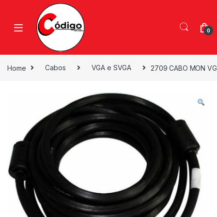
0
Home
Cabos
VGA e SVGA
2709 CABO MON VGA