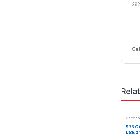
282
Cat
Rela
Carrega
975 
USB 3