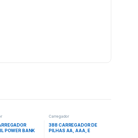
or
Carregador
ARREGADOR
388 CARREGADOR DE
IL POWER BANK
PILHAS AA, AAA, E
Ah
BATERIA 9V