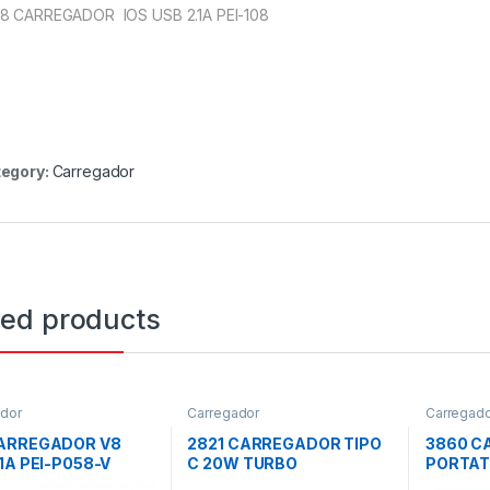
8 CARREGADOR IOS USB 2.1A PEI-108
egory:
Carregador
ted products
dor
Carregador
Carregad
CARREGADOR V8
2821 CARREGADOR TIPO
3860 C
.1A PEI-P058-V
C 20W TURBO
PORTAT
5000m