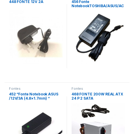
448 FONTE 12V 2A
456 Fonte
NotebookTOSHIBA/ASUS/AC
ER Notebook – 19V/4.74A
(5.5×2.5mm) 90W
Fontes
Fontes
452 “Fonte Notebook ASUS
468 FONTE 200W REAL ATX
/12V/3A (4.8×1.7mm) “
24 P 2 SATA