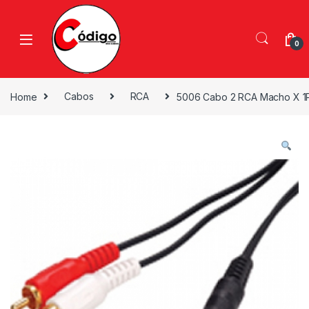
0
Home
Cabos
RCA
5006 Cabo 2 RCA Macho X 1P