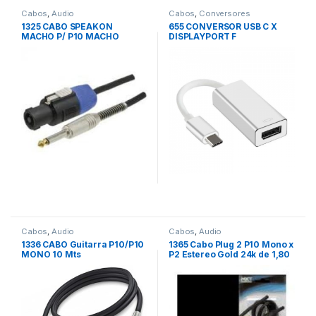
Cabos
,
Audio
Cabos
,
Conversores
1325 CABO SPEAKON
655 CONVERSOR USB C X
MACHO P/ P10 MACHO
DISPLAYPORT F
MONO 10 Mts PRETO
Cabos
,
Audio
Cabos
,
Audio
1336 CABO Guitarra P10/P10
1365 Cabo Plug 2 P10 Mono x
MONO 10 Mts
P2 Estereo Gold 24k de 1,80
mts