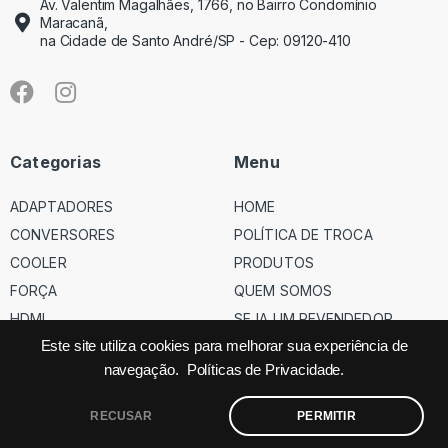
Av. Valentim Magalhães, 1766, no Bairro Condomínio
Maracanã,
na Cidade de Santo André/SP - Cep: 09120-410
Categorias
Menu
ADAPTADORES
HOME
CONVERSORES
POLÍTICA DE TROCA
COOLER
PRODUTOS
FORÇA
QUEM SOMOS
HDMI
SEJA UM REVENDEDOR
USB
Este site utiliza cookies para melhorar sua experiência de
navegação.
Políticas de Privacidade.
VGA
RECUSAR
PERMITIR
©
Código dos Cabos
– Todos os direitos reservados – Site feito