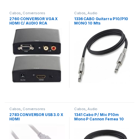
Cabos
,
Conversores
Cabos
,
Audio
2760 CONVERSOR VGA X
1336 CABO Guitarra P10/P10
HDMI C/ AUDIO RCA
MONO 10 Mts
Cabos
,
Conversores
Cabos
,
Audio
2783 CONVERSOR USB 3.0 X
1341 Cabo P / Mic P10m
HDMI
Mono P Cannon Femea 10
Mts