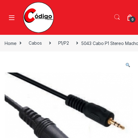
0
Home
Cabos
P1/P2
5043 Cabo P1 Stereo Macho