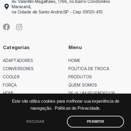
Av. Valentim Magalhães, 1766, no Bairro Condomínio
Maracanã,
na Cidade de Santo André/SP - Cep: 09120-410
Categorias
Menu
ADAPTADORES
HOME
CONVERSORES
POLÍTICA DE TROCA
COOLER
PRODUTOS
FORÇA
QUEM SOMOS
HDMI
SEJA UM REVENDEDOR
USB
Este site utiliza cookies para melhorar sua experiência de
navegação.
Políticas de Privacidade.
VGA
RECUSAR
PERMITIR
©
Código dos Cabos
– Todos os direitos reservados – Site feito