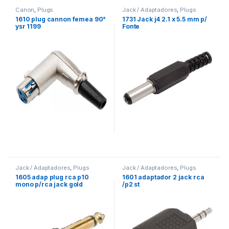
Canon
,
Plugs
Jack / Adaptadores
,
Plugs
1610 plug cannon femea 90°
1731 Jack j4 2.1 x 5.5 mm p/
ysr 1199
Fonte
Jack / Adaptadores
,
Plugs
Jack / Adaptadores
,
Plugs
1605 adap plug rca p10
1601 adaptador 2 jack rca
mono p/rca jack gold
/p2 st