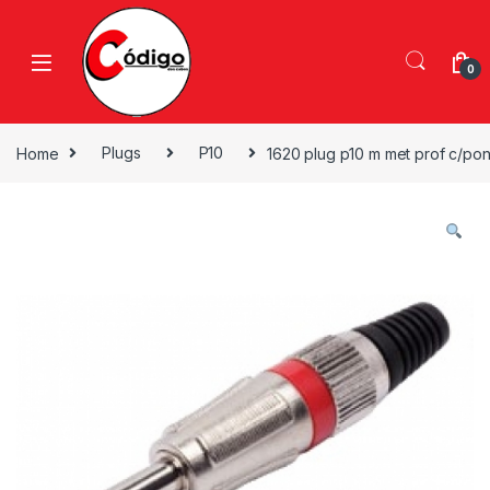
0
Home
Plugs
P10
1620 plug p10 m met prof c/po