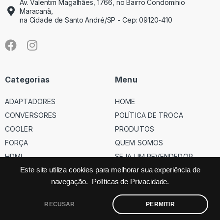
Av. Valentim Magalhães, 1766, no Bairro Condomínio
Maracanã,
na Cidade de Santo André/SP - Cep: 09120-410
Categorias
Menu
ADAPTADORES
HOME
CONVERSORES
POLÍTICA DE TROCA
COOLER
PRODUTOS
FORÇA
QUEM SOMOS
HDMI
SEJA UM REVENDEDOR
USB
Este site utiliza cookies para melhorar sua experiência de
navegação.
Políticas de Privacidade.
VGA
RECUSAR
PERMITIR
©
Código dos Cabos
– Todos os direitos reservados – Site feito