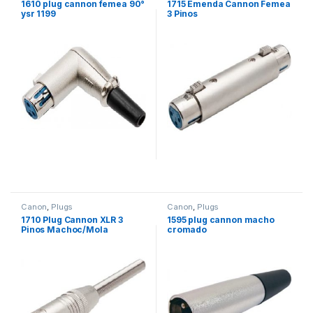
1610 plug cannon femea 90°
1715 Emenda Cannon Femea
ysr 1199
3 Pinos
Canon
,
Plugs
Canon
,
Plugs
1710 Plug Cannon XLR 3
1595 plug cannon macho
Pinos Machoc/Mola
cromado