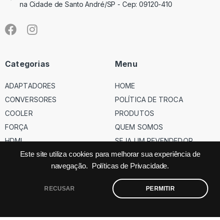
na Cidade de Santo André/SP - Cep: 09120-410
Categorias
Menu
ADAPTADORES
HOME
CONVERSORES
POLÍTICA DE TROCA
COOLER
PRODUTOS
FORÇA
QUEM SOMOS
HDMI
SEJA UM REVENDEDOR
USB
Este site utiliza cookies para melhorar sua experiência de
navegação.
Políticas de Privacidade.
VGA
RECUSAR
PERMITIR
©
Código dos Cabos
– Todos os direitos reservados – Site feito
pela
Factor.ag