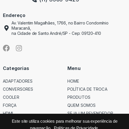
Endereço
Av. Valentim Magalhães, 1766, no Bairro Condomínio
Maracanã,
na Cidade de Santo André/SP - Cep: 09120-410
Categorias
Menu
ADAPTADORES
HOME
CONVERSORES
POLÍTICA DE TROCA
COOLER
PRODUTOS
FORÇA
QUEM SOMOS
HDMI
SEJA UM REVENDEDOR
USB
Este site utiliza cookies para melhorar sua experiência de
navegação.
Políticas de Privacidade.