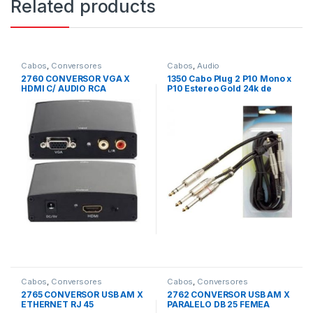
Related products
Cabos
,
Conversores
Cabos
,
Audio
2760 CONVERSOR VGA X
1350 Cabo Plug 2 P10 Mono x
HDMI C/ AUDIO RCA
P10 Estereo Gold 24k de
1,80 mts
Cabos
,
Conversores
Cabos
,
Conversores
2765 CONVERSOR USB AM X
2762 CONVERSOR USB AM X
ETHERNET RJ 45
PARALELO DB 25 FEMEA