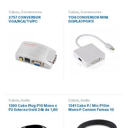
Cabos
,
Conversores
Cabos
,
Conversores
2757 CONVERSOR
1134 CONVERSOR MINI
VGA/RCA/TV/PC
DISPLAYPORT/
/DP/HDMI/DVI
Cabos
,
Audio
Cabos
,
Audio
1360 Cabo Plug P10 Mono x
1341 Cabo P / Mic P10m
P2 Estereo Gold 24k de 1,80
Mono P Cannon Femea 10
mts
Mts