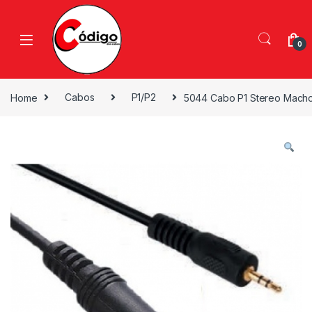
0
Home
Cabos
P1/P2
5044 Cabo P1 Stereo Macho